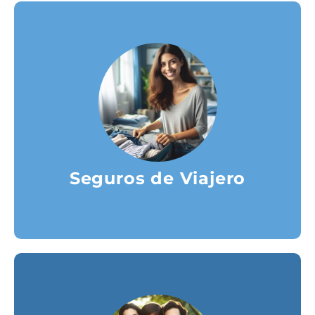
COTIZA TU SEGURO DE VIAJERO
sea disfrutar del destino.
para que tu única preocupación
con equipaje o cancelaciones,
urgencias médicas, percances
plenamente. Protégete de
Seguros de Viajero
Cada aventura merece ser vivida
COMPAÑERO
COTIZA EL SEGURO PARA TU