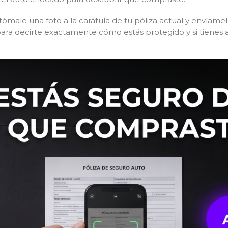
 tómale una foto a la carátula de tu póliza actual y envía
 para decirte exactamente cómo estás protegido y si tienes