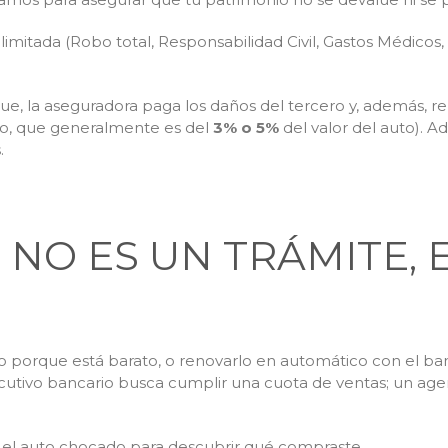
 limitada (Robo total, Responsabilidad Civil, Gastos Médicos,
e, la aseguradora paga los daños del tercero y, además, r
to, que generalmente es del
3% o 5%
del valor del auto). A
.
NO ES UN TRÁMITE, 
porque está barato, o renovarlo en automático con el banco
ejecutivo bancario busca cumplir una cuota de ventas; un a
n el auto chocado para descubrir qué compraste.