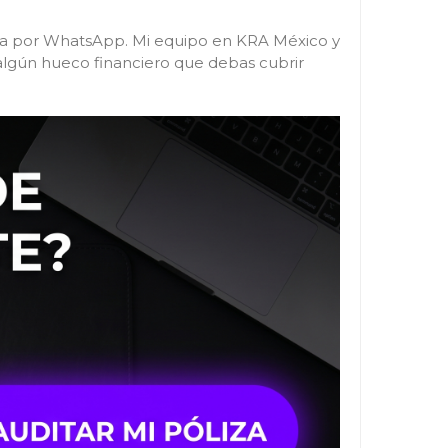
mela por WhatsApp. Mi equipo en KRA México y
 algún hueco financiero que debas cubrir